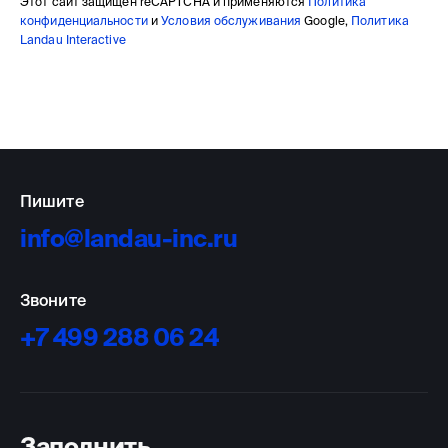
Этот сайт защищен reCAPTCHA и применяются
Политика
конфиденциальности
и
Условия обслуживания
Google,
Политика
Landau Interactive
Пишите
info@landau-inc.ru
Звоните
+7 499 288 06 24
Заполнить